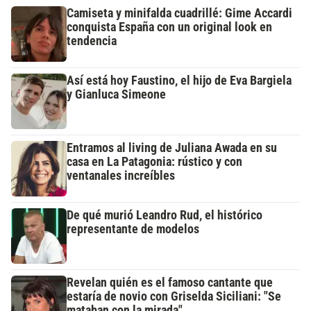
Camiseta y minifalda cuadrillé: Gime Accardi
conquista España con un original look en
tendencia
Así está hoy Faustino, el hijo de Eva Bargiela
y Gianluca Simeone
Entramos al living de Juliana Awada en su
casa en La Patagonia: rústico y con
ventanales increíbles
De qué murió Leandro Rud, el histórico
representante de modelos
Revelan quién es el famoso cantante que
estaría de novio con Griselda Siciliani: "Se
mataban con la mirada"