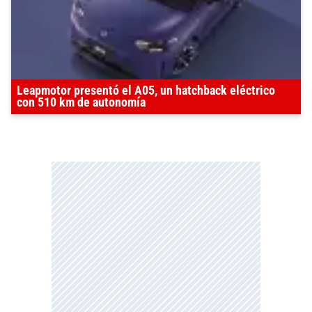
Leapmotor presentó el A05, un hatchback eléctrico
con 510 km de autonomía