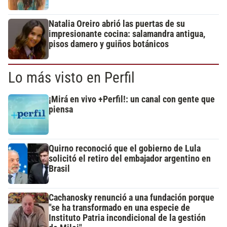
Natalia Oreiro abrió las puertas de su
impresionante cocina: salamandra antigua,
pisos damero y guiños botánicos
Lo más visto en Perfil
¡Mirá en vivo +Perfil!: un canal con gente que
piensa
Quirno reconoció que el gobierno de Lula
solicitó el retiro del embajador argentino en
Brasil
Cachanosky renunció a una fundación porque
"se ha transformado en una especie de
Instituto Patria incondicional de la gestión