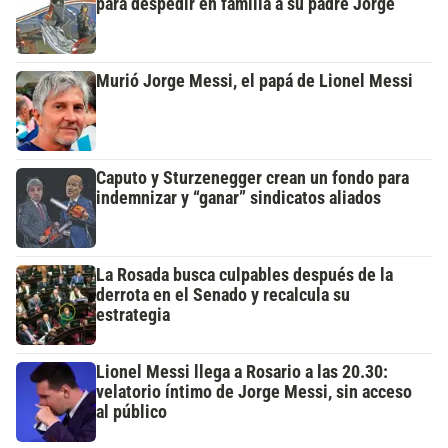
para despedir en familia a su padre Jorge
Murió Jorge Messi, el papá de Lionel Messi
Caputo y Sturzenegger crean un fondo para
indemnizar y “ganar” sindicatos aliados
La Rosada busca culpables después de la
derrota en el Senado y recalcula su
estrategia
Lionel Messi llega a Rosario a las 20.30:
velatorio íntimo de Jorge Messi, sin acceso
al público