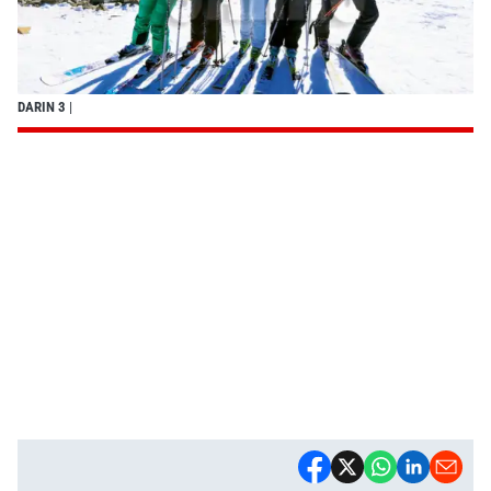
DARIN 3
|