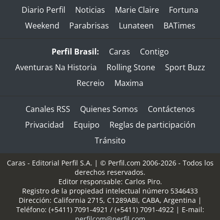
Diario Perfil
Noticias
Marie Claire
Fortuna
Weekend
Parabrisas
Lunateen
BATimes
Perfil Brasil:
Caras
Contigo
Aventuras Na Historia
Rolling Stone
Sport Buzz
Recreio
Maxima
Canales RSS
Quienes Somos
Contáctenos
Privacidad
Equipo
Reglas de participación
Tránsito
Caras - Editorial Perfil S.A.
| © Perfil.com 2006-2026 - Todos los
derechos reservados.
Editor responsable: Carlos Piro.
Registro de la propiedad intelectual número 5346433
Dirección:
California 2715
,
C1289ABI
,
CABA, Argentina
|
Teléfono:
(+5411) 7091-4921
/
(+5411) 7091-4922
| E-mail:
perfilcom@perfil.com