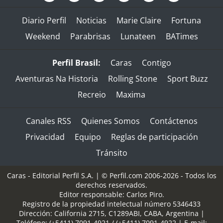
Diario Perfil
Noticias
Marie Claire
Fortuna
Weekend
Parabrisas
Lunateen
BATimes
Perfil Brasil:
Caras
Contigo
Aventuras Na Historia
Rolling Stone
Sport Buzz
Recreio
Maxima
Canales RSS
Quienes Somos
Contáctenos
Privacidad
Equipo
Reglas de participación
Tránsito
Caras - Editorial Perfil S.A.
| © Perfil.com 2006-2026 - Todos los
derechos reservados.
Editor responsable: Carlos Piro.
Registro de la propiedad intelectual número 5346433
Dirección:
California 2715
,
C1289ABI
,
CABA, Argentina
|
Teléfono:
(+5411) 7091-4921
/
(+5411) 7091-4922
| E-mail: