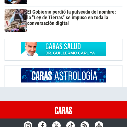
El Gobierno perdió la pulseada del nombre:
la "Ley de Tierras" se impuso en toda la
conversación digital