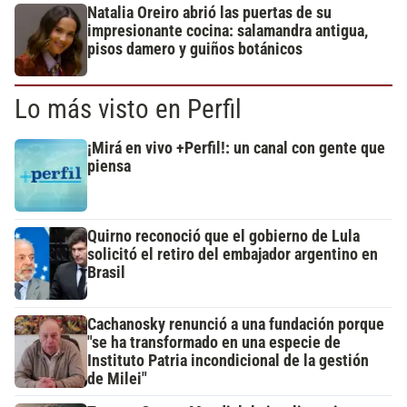
Natalia Oreiro abrió las puertas de su
impresionante cocina: salamandra antigua,
pisos damero y guiños botánicos
Lo más visto en Perfil
¡Mirá en vivo +Perfil!: un canal con gente que
piensa
Quirno reconoció que el gobierno de Lula
solicitó el retiro del embajador argentino en
Brasil
Cachanosky renunció a una fundación porque
"se ha transformado en una especie de
Instituto Patria incondicional de la gestión
de Milei"