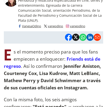
Periodista y redactora especializada en cine, series y
entretenimiento. Egresada de la carrera
Comunicación Social, orientación Periodismo, de la
Facultad de Periodismo y Comunicación Social de La
Plata (UNLP).
VanesaOdino
vaneodino
vaneodino
E
s el momento preciso para que los fans
empiecen a enloquecer:
Friends está de
regreso
. Así lo confirmaron
Jennifer Aniston,
Courteney Cox, Lisa Kudrow, Matt LeBlanc,
Mathew Perry y David Schwimmer a través
de sus cuentas oficiales en Instagram.
Con la misma foto, los seis amigos
confirmaron:
"Está pasando",
y arrobaron a la