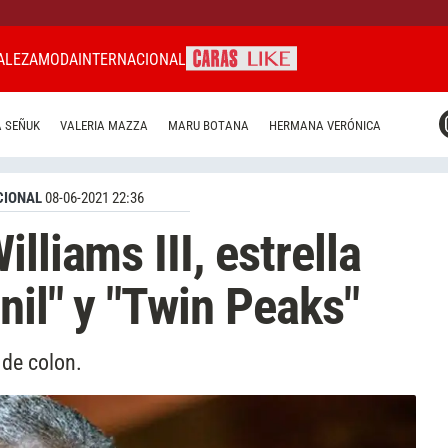
ALEZA
MODA
INTERNACIONAL
CARAS MIAMI
 SEÑUK
VALERIA MAZZA
MARU BOTANA
HERMANA VERÓNICA
CARAS BRASIL
CARAS URUGUAY
CIONAL
08-06-2021 22:36
lliams III, estrella
nil" y "Twin Peaks"
 de colon.