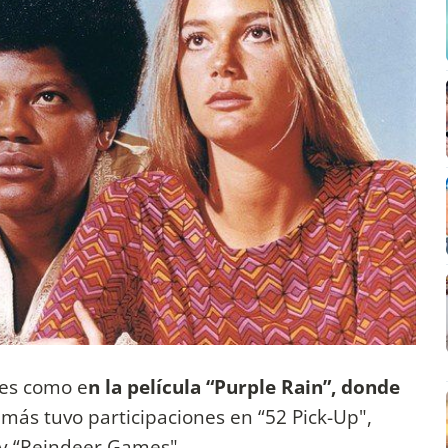
nes como e
n la película “Purple Rain”, donde
ás tuvo participaciones en “52 Pick-Up",
 y “Reindeer Games".