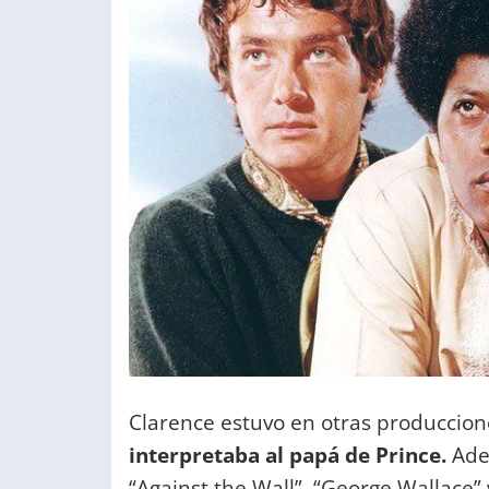
Clarence estuvo en otras produccio
interpretaba al papá de Prince.
Adem
“Against the Wall”, “George Wallace”