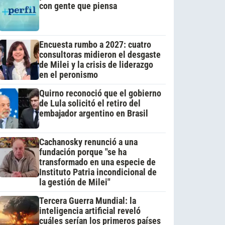
con gente que piensa
Encuesta rumbo a 2027: cuatro
consultoras midieron el desgaste
de Milei y la crisis de liderazgo
en el peronismo
Quirno reconoció que el gobierno
de Lula solicitó el retiro del
embajador argentino en Brasil
Cachanosky renunció a una
fundación porque "se ha
transformado en una especie de
Instituto Patria incondicional de
la gestión de Milei"
Tercera Guerra Mundial: la
inteligencia artificial reveló
cuáles serían los primeros países