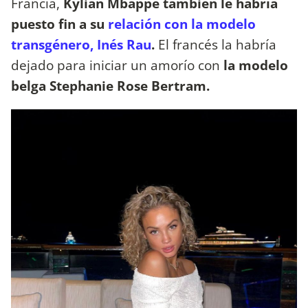
Francia,
Kylian Mbappé también le habría
puesto fin a su
relación con la modelo
transgénero, Inés Rau
.
El francés la habría
dejado para iniciar un amorío con
la modelo
belga Stephanie Rose Bertram.