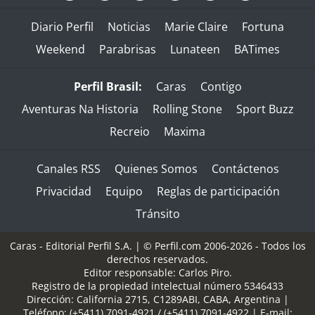
Diario Perfil
Noticias
Marie Claire
Fortuna
Weekend
Parabrisas
Lunateen
BATimes
Perfil Brasil:
Caras
Contigo
Aventuras Na Historia
Rolling Stone
Sport Buzz
Recreio
Maxima
Canales RSS
Quienes Somos
Contáctenos
Privacidad
Equipo
Reglas de participación
Tránsito
Caras - Editorial Perfil S.A.
| © Perfil.com 2006-2026 - Todos los
derechos reservados.
Editor responsable: Carlos Piro.
Registro de la propiedad intelectual número 5346433
Dirección:
California 2715
,
C1289ABI
,
CABA, Argentina
|
Teléfono:
(+5411) 7091-4921
/
(+5411) 7091-4922
| E-mail: