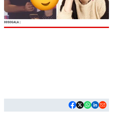
00SOGALA
|