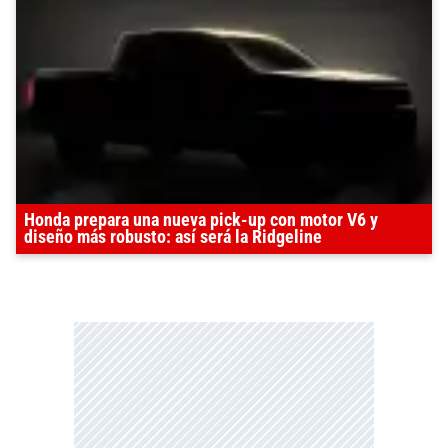
Honda prepara una nueva pick-up con motor V6 y
diseño más robusto: así será la Ridgeline