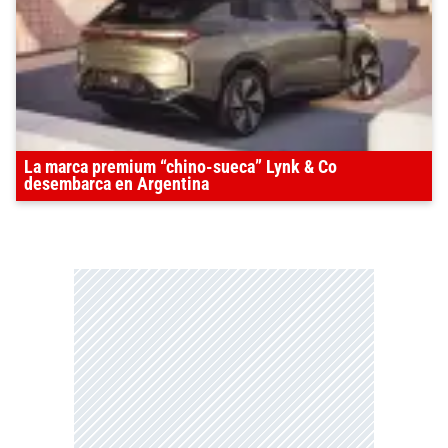
La marca premium “chino-sueca” Lynk & Co
desembarca en Argentina