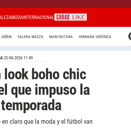
ALEZA
MODA
INTERNACIONAL
CARAS MIAMI
 SEÑUK
VALERIA MAZZA
MARU BOTANA
HERMANA VERÓNICA
CARAS BRASIL
CARAS URUGUAY
DA
25-06-2026 11:49
n look boho chic
el que impuso la
a temporada
en claro que la moda y el fútbol van