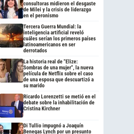
consultoras midieron el desgaste
de Milei y la crisis de liderazgo
en el peronismo
Tercera Guerra Mundial: la
inteligencia artificial reveló
cuáles serían los primeros países
latinoamericanos en ser
derrotados
La historia real de "Elize:
Sombras de una mujer", la nueva
película de Netflix sobre el caso
de una esposa que descuartizó a
su marido
Ricardo Lorenzetti se metió en el
debate sobre la inhabilitación de
Cristina Kirchner
Di Tullio impugnó a Joaquín
Benegas Lynch por un presunto