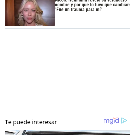
nombre y por qué lo tuvo que cambiar:
"Fue un trauma para mí"