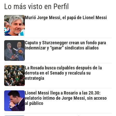
Lo más visto en Perfil
Murió Jorge Messi, el papá de Lionel Messi
Caputo y Sturzenegger crean un fondo para
indemnizar y “ganar” sindicatos aliados
La Rosada busca culpables después de la
derrota en el Senado y recalcula su
estrategia
Lionel Messi llega a Rosario a las 20.30:
velatorio íntimo de Jorge Messi, sin acceso
al público