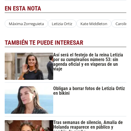
EN ESTA NOTA
Máxima Zorreguieta
Letizia Ortiz
Kate Middleton
Carolina
TAMBIÉN TE PUEDE INTERESAR
Así será el festejo de la reina Letizia
por su cumpleaños número 53: sin
agenda oficial y en vísperas de un
viaje
Obligan a borrar fotos de Letizia Ortiz
en bikini
Tras semanas de silencio, Amalia de
Holanda reaparece en público y