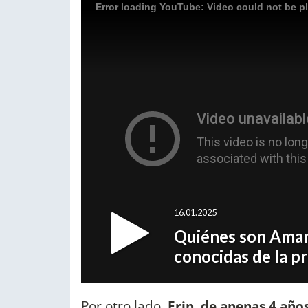
Por otro lado
, Erin, de apenas 4 añ