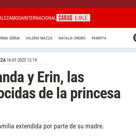
ALEZA
MODA
INTERNACIONAL
CARAS MIAMI
RINA SEÑUK
VALERIA MAZZA
NATALIA OREIRO
PAMPITA
CARAS BRASIL
CARAS URUGUAY
EZA
16-01-2025 12:19
da y Erin, las
cidas de la princesa
amilia extendida por parte de su madre.