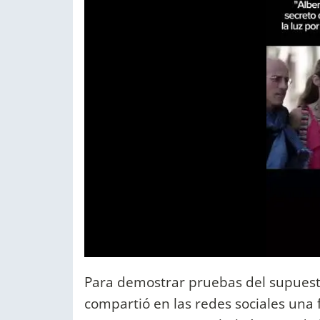
Para demostrar pruebas del supuest
compartió en las redes sociales una