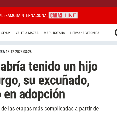
ALEZA
MODA
INTERNACIONAL
CARAS MIAMI
 SEÑUK
VALERIA MAZZA
MARU BOTANA
HERMANA VERÓNICA
CARAS BRASIL
CARAS URUGUAY
EZA
13-12-2023 08:28
habría tenido un hijo
rgo, su excuñado,
o en adopción
 de las etapas más complicadas a partir de