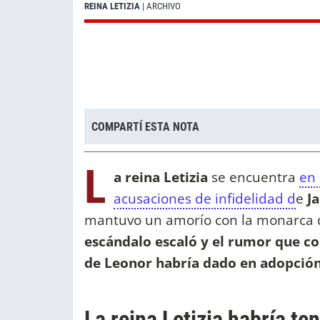
REINA LETIZIA
| ARCHIVO
COMPARTÍ ESTA NOTA
L
a reina Letizia
se encuentra
en 
acusaciones de infidelidad d
e
J
mantuvo un amorío con la monarca 
escándalo escaló y el rumor que co
de Leonor habría dado en adopció
La reina Letizia habría te