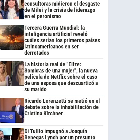
consultoras midieron el desgaste
de Milei y la crisis de liderazgo
en el peronismo
Tercera Guerra Mundial: la
inteligencia artificial reveló
cuáles serían los primeros países
latinoamericanos en ser
derrotados
La historia real de "Elize:
Sombras de una mujer", la nueva
película de Netflix sobre el caso
de una esposa que descuartizó a
su marido
Ricardo Lorenzetti se metió en el
debate sobre la inhabilitación de
Cristina Kirchner
Di Tullio impugnó a Joaquín
Benegas Lynch por un presunto