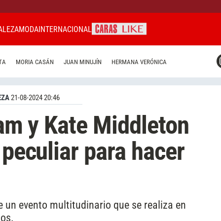
ALEZA
MODA
INTERNACIONAL
CARAS MIAMI
TA
MORIA CASÁN
JUAN MINUJÍN
HERMANA VERÓNICA
CARAS BRASIL
CARAS URUGUAY
EZA
21-08-2024 20:46
iam y Kate Middleton
 peculiar para hacer
e un evento multitudinario que se realiza en
jos.