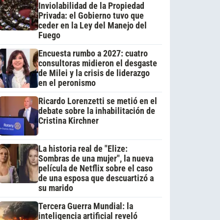
Inviolabilidad de la Propiedad
Privada: el Gobierno tuvo que
ceder en la Ley del Manejo del
Fuego
Encuesta rumbo a 2027: cuatro
consultoras midieron el desgaste
de Milei y la crisis de liderazgo
en el peronismo
Ricardo Lorenzetti se metió en el
debate sobre la inhabilitación de
Cristina Kirchner
La historia real de "Elize:
Sombras de una mujer", la nueva
película de Netflix sobre el caso
de una esposa que descuartizó a
su marido
Tercera Guerra Mundial: la
inteligencia artificial reveló