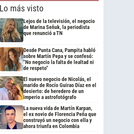
Lo más visto
Lejos de la televisión, el negocio
de Marina Señuk, la periodista
que renunció a TN
Desde Punta Cana, Pampita habló
sobre Martín Pepa y se confesó:
"No negocio la falta de lealtad ni
de respeto"
El nuevo negocio de Nicolás, el
marido de Rocío Guirao Díaz en el
desierto: de heredero de un
imperio a astrofotógrafo
La nueva vida de Martín Karpan,
el ex novio de Florencia Peña que
construyó un negocio con ella y
ahora triunfa en Colombia