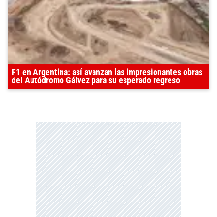
F1 en Argentina: así avanzan las impresionantes obras
del Autódromo Gálvez para su esperado regreso