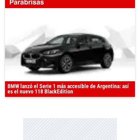
BMW lanzó el Serie 1 más accesible de Argentina: así
es el nuevo 118 BlackEdition