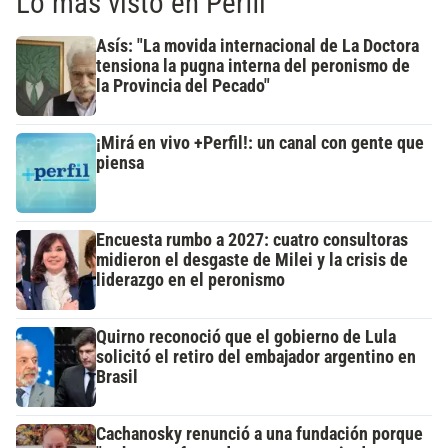
Lo más visto en Perfil
Asís: "La movida internacional de La Doctora
tensiona la pugna interna del peronismo de
la Provincia del Pecado"
¡Mirá en vivo +Perfil!: un canal con gente que
piensa
Encuesta rumbo a 2027: cuatro consultoras
midieron el desgaste de Milei y la crisis de
liderazgo en el peronismo
Quirno reconoció que el gobierno de Lula
solicitó el retiro del embajador argentino en
Brasil
Cachanosky renunció a una fundación porque