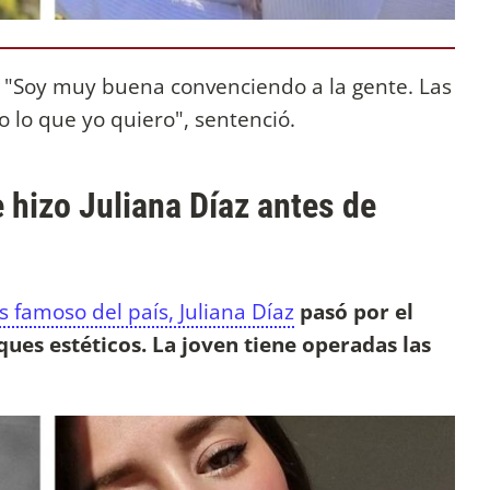
. "Soy muy buena convenciendo a la gente. Las
lo que yo quiero", sentenció.
 hizo Juliana Díaz antes de
s famoso del país, Juliana Díaz
pasó por el
ques estéticos. La joven tiene operadas las