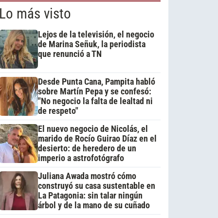
Lo más visto
Lejos de la televisión, el negocio
de Marina Señuk, la periodista
que renunció a TN
Desde Punta Cana, Pampita habló
sobre Martín Pepa y se confesó:
"No negocio la falta de lealtad ni
de respeto"
El nuevo negocio de Nicolás, el
marido de Rocío Guirao Díaz en el
desierto: de heredero de un
imperio a astrofotógrafo
Juliana Awada mostró cómo
construyó su casa sustentable en
La Patagonia: sin talar ningún
árbol y de la mano de su cuñado