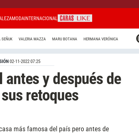
ALEZA
MODA
INTERNACIONAL
CARAS MIAMI
 SEÑUK
VALERIA MAZZA
MARU BOTANA
HERMANA VERÓNICA
CARAS BRASIL
CARAS URUGUAY
SIÓN
02-11-2022 07:25
 antes y después de
s sus retoques
a casa más famosa del país pero antes de