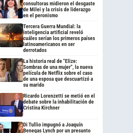
consultoras midieron el desgaste
de Milei y la crisis de liderazgo
en el peronismo
Tercera Guerra Mundial: la
inteligencia artificial reveló
cuáles serían los primeros países
latinoamericanos en ser
derrotados
La historia real de "Elize:
Sombras de una mujer", la nueva
película de Netflix sobre el caso
de una esposa que descuartizó a
su marido
Ricardo Lorenzetti se metió en el
debate sobre la inhabilitación de
Cristina Kirchner
Di Tullio impugnó a Joaquín
Benegas Lynch por un presunto