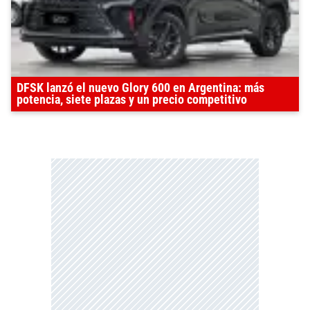
DFSK lanzó el nuevo Glory 600 en Argentina: más
potencia, siete plazas y un precio competitivo