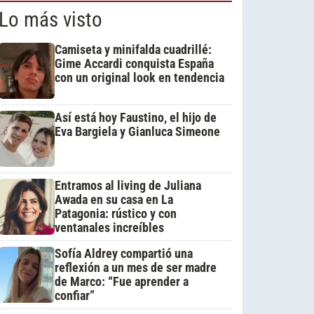
Lo más visto
Camiseta y minifalda cuadrillé:
Gime Accardi conquista España
con un original look en tendencia
Así está hoy Faustino, el hijo de
Eva Bargiela y Gianluca Simeone
Entramos al living de Juliana
Awada en su casa en La
Patagonia: rústico y con
ventanales increíbles
Sofía Aldrey compartió una
reflexión a un mes de ser madre
de Marco: “Fue aprender a
confiar”