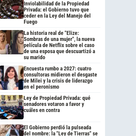
Inviolabilidad de la Propiedad
Privada: el Gobierno tuvo que
ceder en la Ley del Manejo del
Fuego
La historia real de "Elize:
Sombras de una mujer", la nueva
película de Netflix sobre el caso
de una esposa que descuartizó a
su marido
Encuesta rumbo a 2027: cuatro
consultoras midieron el desgaste
de Milei y la crisis de liderazgo
en el peronismo
Ley de Propiedad Privada: qué
senadores votaron a favor y
cuáles en contra
El Gobierno perdió la pulseada
del nombre: la "Ley de Tierras" se