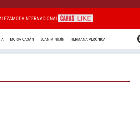
ALEZA
MODA
INTERNACIONAL
CARAS MIAMI
TA
MORIA CASÁN
JUAN MINUJÍN
HERMANA VERÓNICA
CARAS BRASIL
CARAS URUGUAY