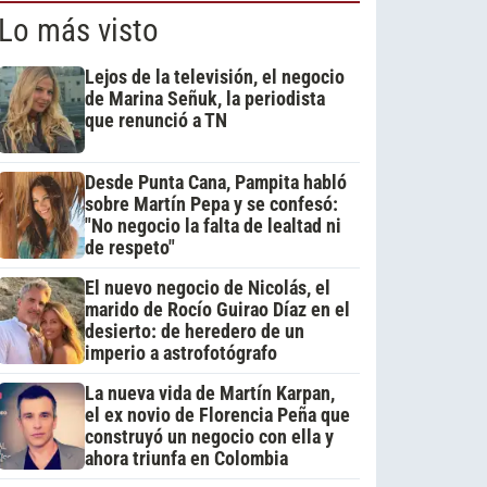
Lo más visto
Lejos de la televisión, el negocio
de Marina Señuk, la periodista
que renunció a TN
Desde Punta Cana, Pampita habló
sobre Martín Pepa y se confesó:
"No negocio la falta de lealtad ni
de respeto"
El nuevo negocio de Nicolás, el
marido de Rocío Guirao Díaz en el
desierto: de heredero de un
imperio a astrofotógrafo
La nueva vida de Martín Karpan,
el ex novio de Florencia Peña que
construyó un negocio con ella y
ahora triunfa en Colombia