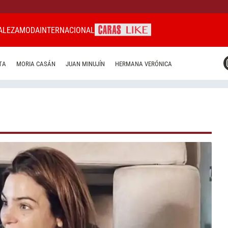
ALEZA
MODA
INTERNACIONAL
CARAS MIAMI
TA
MORIA CASÁN
JUAN MINUJÍN
HERMANA VERÓNICA
CARAS BRASIL
CARAS URUGUAY