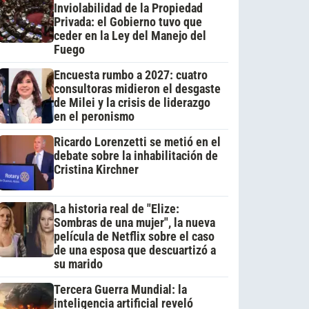
Inviolabilidad de la Propiedad
Privada: el Gobierno tuvo que
ceder en la Ley del Manejo del
Fuego
Encuesta rumbo a 2027: cuatro
consultoras midieron el desgaste
de Milei y la crisis de liderazgo
en el peronismo
Ricardo Lorenzetti se metió en el
debate sobre la inhabilitación de
Cristina Kirchner
La historia real de "Elize:
Sombras de una mujer", la nueva
película de Netflix sobre el caso
de una esposa que descuartizó a
su marido
Tercera Guerra Mundial: la
inteligencia artificial reveló