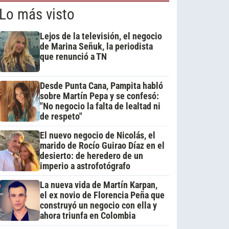
Lo más visto
Lejos de la televisión, el negocio
de Marina Señuk, la periodista
que renunció a TN
Desde Punta Cana, Pampita habló
sobre Martín Pepa y se confesó:
"No negocio la falta de lealtad ni
de respeto"
El nuevo negocio de Nicolás, el
marido de Rocío Guirao Díaz en el
desierto: de heredero de un
imperio a astrofotógrafo
La nueva vida de Martín Karpan,
el ex novio de Florencia Peña que
construyó un negocio con ella y
ahora triunfa en Colombia