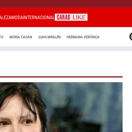
ALEZA
MODA
INTERNACIONAL
CARAS MIAMI
TA
MORIA CASÁN
JUAN MINUJÍN
HERMANA VERÓNICA
CARAS BRASIL
CARAS URUGUAY