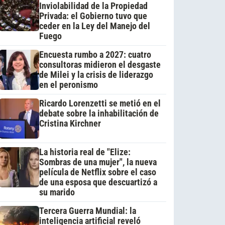
Inviolabilidad de la Propiedad
Privada: el Gobierno tuvo que
ceder en la Ley del Manejo del
Fuego
Encuesta rumbo a 2027: cuatro
consultoras midieron el desgaste
de Milei y la crisis de liderazgo
en el peronismo
Ricardo Lorenzetti se metió en el
debate sobre la inhabilitación de
Cristina Kirchner
La historia real de "Elize:
Sombras de una mujer", la nueva
película de Netflix sobre el caso
de una esposa que descuartizó a
su marido
Tercera Guerra Mundial: la
inteligencia artificial reveló