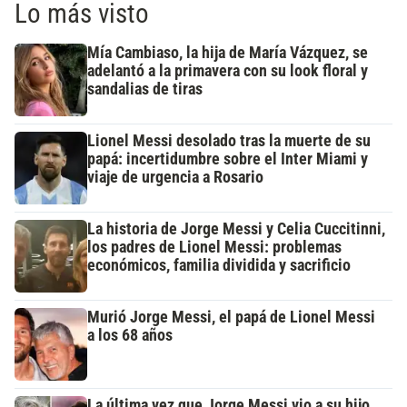
Lo más visto
Mía Cambiaso, la hija de María Vázquez, se
adelantó a la primavera con su look floral y
sandalias de tiras
Lionel Messi desolado tras la muerte de su
papá: incertidumbre sobre el Inter Miami y
viaje de urgencia a Rosario
La historia de Jorge Messi y Celia Cuccitinni,
los padres de Lionel Messi: problemas
económicos, familia dividida y sacrificio
Murió Jorge Messi, el papá de Lionel Messi
a los 68 años
La última vez que Jorge Messi vio a su hijo,