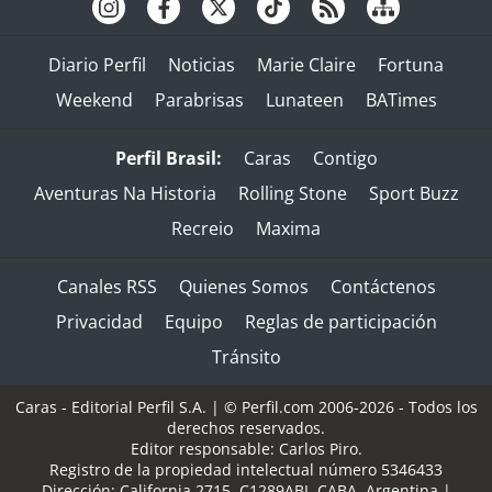
Diario Perfil
Noticias
Marie Claire
Fortuna
Weekend
Parabrisas
Lunateen
BATimes
Perfil Brasil:
Caras
Contigo
Aventuras Na Historia
Rolling Stone
Sport Buzz
Recreio
Maxima
Canales RSS
Quienes Somos
Contáctenos
Privacidad
Equipo
Reglas de participación
Tránsito
Caras - Editorial Perfil S.A.
| © Perfil.com 2006-2026 - Todos los
derechos reservados.
Editor responsable: Carlos Piro.
Registro de la propiedad intelectual número 5346433
Dirección:
California 2715
,
C1289ABI
,
CABA, Argentina
|