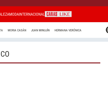
ALEZA
MODA
INTERNACIONAL
CARAS MIAMI
TA
MORIA CASÁN
JUAN MINUJÍN
HERMANA VERÓNICA
CARAS BRASIL
CARAS URUGUAY
ICO