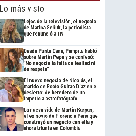
Lo más visto
Lejos de la televisión, el negocio
de Marina Señuk, la periodista
que renunció a TN
Desde Punta Cana, Pampita habló
sobre Martín Pepa y se confesó:
"No negocio la falta de lealtad ni
de respeto"
El nuevo negocio de Nicolás, el
marido de Rocío Guirao Díaz en el
desierto: de heredero de un
imperio a astrofotógrafo
La nueva vida de Martín Karpan,
el ex novio de Florencia Peña que
construyó un negocio con ella y
ahora triunfa en Colombia