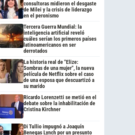
consultoras midieron el desgaste
de Milei y la crisis de liderazgo
en el peronismo
Tercera Guerra Mundial: la
inteligencia artificial reveló
cuáles serían los primeros países
latinoamericanos en ser
derrotados
La historia real de "Elize:
Sombras de una mujer", la nueva
película de Netflix sobre el caso
de una esposa que descuartizó a
su marido
Ricardo Lorenzetti se metió en el
debate sobre la inhabilitación de
Cristina Kirchner
Di Tullio impugnó a Joaquín
Benegas Lynch por un presunto