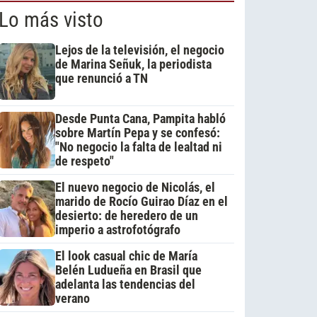
Lo más visto
Lejos de la televisión, el negocio
de Marina Señuk, la periodista
que renunció a TN
Desde Punta Cana, Pampita habló
sobre Martín Pepa y se confesó:
"No negocio la falta de lealtad ni
de respeto"
El nuevo negocio de Nicolás, el
marido de Rocío Guirao Díaz en el
desierto: de heredero de un
imperio a astrofotógrafo
El look casual chic de María
Belén Ludueña en Brasil que
adelanta las tendencias del
verano