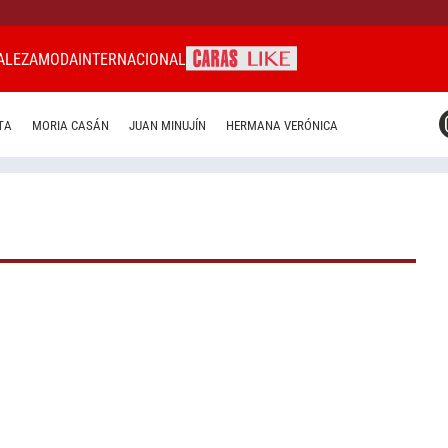
ALEZA
MODA
INTERNACIONAL
CARAS MIAMI
TA
MORIA CASÁN
JUAN MINUJÍN
HERMANA VERÓNICA
CARAS BRASIL
CARAS URUGUAY