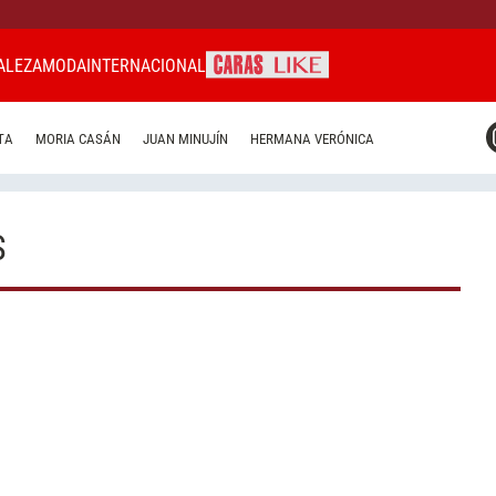
ALEZA
MODA
INTERNACIONAL
CARAS MIAMI
TA
MORIA CASÁN
JUAN MINUJÍN
HERMANA VERÓNICA
CARAS BRASIL
CARAS URUGUAY
S