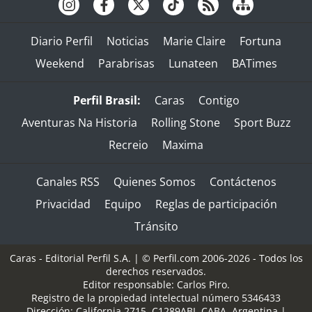
Diario Perfil
Noticias
Marie Claire
Fortuna
Weekend
Parabrisas
Lunateen
BATimes
Perfil Brasil:
Caras
Contigo
Aventuras Na Historia
Rolling Stone
Sport Buzz
Recreio
Maxima
Canales RSS
Quienes Somos
Contáctenos
Privacidad
Equipo
Reglas de participación
Tránsito
Caras - Editorial Perfil S.A.
| © Perfil.com 2006-2026 - Todos los
derechos reservados.
Editor responsable: Carlos Piro.
Registro de la propiedad intelectual número 5346433
Dirección:
California 2715
,
C1289ABI
,
CABA, Argentina
|