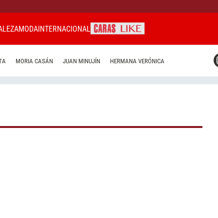
ALEZA
MODA
INTERNACIONAL
CARAS MIAMI
TA
MORIA CASÁN
JUAN MINUJÍN
HERMANA VERÓNICA
CARAS BRASIL
CARAS URUGUAY