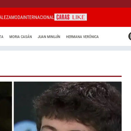
ALEZA
MODA
INTERNACIONAL
CARAS MIAMI
TA
MORIA CASÁN
JUAN MINUJÍN
HERMANA VERÓNICA
CARAS BRASIL
CARAS URUGUAY