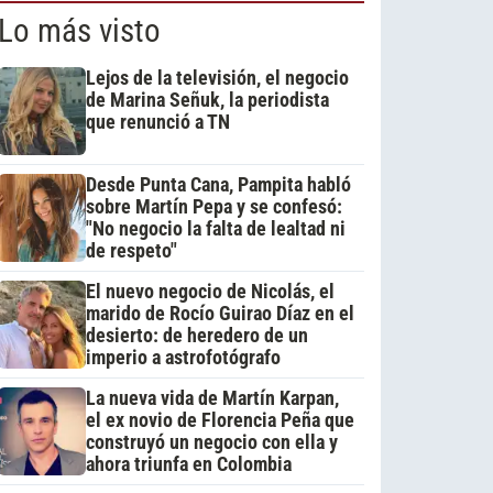
Lo más visto
Lejos de la televisión, el negocio
de Marina Señuk, la periodista
que renunció a TN
Desde Punta Cana, Pampita habló
sobre Martín Pepa y se confesó:
"No negocio la falta de lealtad ni
de respeto"
El nuevo negocio de Nicolás, el
marido de Rocío Guirao Díaz en el
desierto: de heredero de un
imperio a astrofotógrafo
La nueva vida de Martín Karpan,
el ex novio de Florencia Peña que
construyó un negocio con ella y
ahora triunfa en Colombia