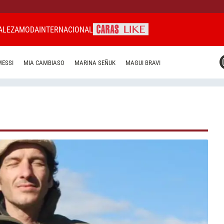
ALEZA
MODA
INTERNACIONAL
CARAS MIAMI
MESSI
MIA CAMBIASO
MARINA SEÑUK
MAGUI BRAVI
CARAS BRASIL
CARAS URUGUAY