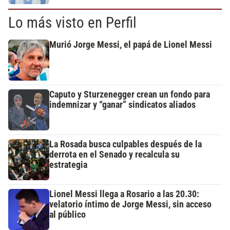
Lo más visto en Perfil
Murió Jorge Messi, el papá de Lionel Messi
Caputo y Sturzenegger crean un fondo para
indemnizar y “ganar” sindicatos aliados
La Rosada busca culpables después de la
derrota en el Senado y recalcula su
estrategia
Lionel Messi llega a Rosario a las 20.30:
velatorio íntimo de Jorge Messi, sin acceso
al público