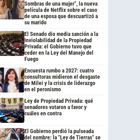
Sombras de una mujer", la nueva
película de Netflix sobre el caso
de una esposa que descuartizó a
su marido
El Senado dio media sanción a la
Inviolabilidad de la Propiedad
Privada: el Gobierno tuvo que
ceder en la Ley del Manejo del
Fuego
Encuesta rumbo a 2027: cuatro
consultoras midieron el desgaste
de Milei y la crisis de liderazgo
en el peronismo
Ley de Propiedad Privada: qué
senadores votaron a favor y
cuáles en contra
El Gobierno perdió la pulseada
del nombre: la "Ley de Tierras" se