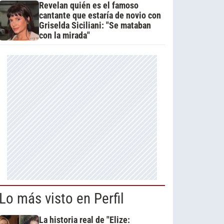
Revelan quién es el famoso
cantante que estaría de novio con
Griselda Siciliani: "Se mataban
con la mirada"
Lo más visto en Perfil
La historia real de "Elize: