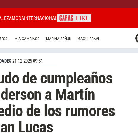
ALEZA
MODA
INTERNACIONAL
CARAS MIAMI
MESSI
MIA CAMBIASO
MARINA SEÑUK
MAGUI BRAVI
CARAS BRASIL
CARAS URUGUAY
DADES
21-12-2025 09:51
ludo de cumpleaños
derson a Martín
edio de los rumores
Ian Lucas