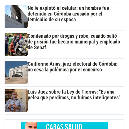
No le explotó el celular: un hombre fue
detenido en Córdoba acusado por el
femicidio de su esposa
Condenado por drogas y robo, cuando salió
de prisión fue becario municipal y empleado
de Senaf
Guillermo Arias, juez electoral de Córdoba:
no cesa la polémica por el concurso
Luis Juez sobre la Ley de Tierras: "Es una
pelea que perdimos, no fuimos inteligentes"