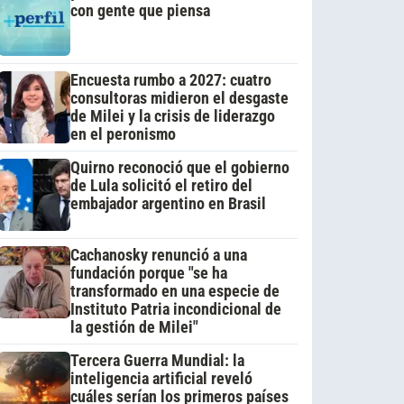
con gente que piensa
Encuesta rumbo a 2027: cuatro
consultoras midieron el desgaste
de Milei y la crisis de liderazgo
en el peronismo
Quirno reconoció que el gobierno
de Lula solicitó el retiro del
embajador argentino en Brasil
Cachanosky renunció a una
fundación porque "se ha
transformado en una especie de
Instituto Patria incondicional de
la gestión de Milei"
Tercera Guerra Mundial: la
inteligencia artificial reveló
cuáles serían los primeros países