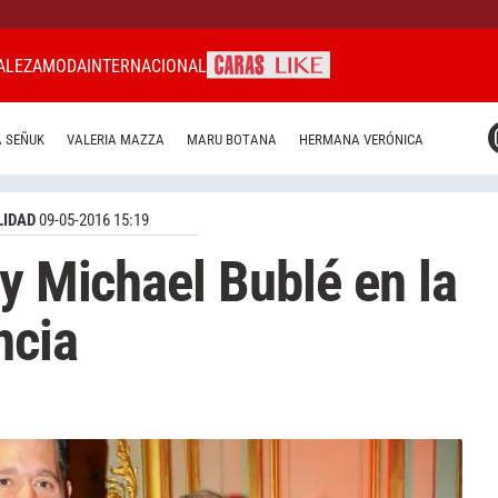
ALEZA
MODA
INTERNACIONAL
CARAS MIAMI
 SEÑUK
VALERIA MAZZA
MARU BOTANA
HERMANA VERÓNICA
CARAS BRASIL
CARAS URUGUAY
IDAD
09-05-2016 15:19
 y Michael Bublé en la
ncia