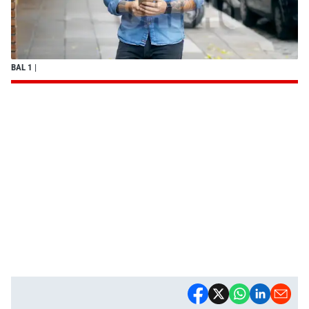
BAL 1
|