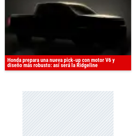
Honda prepara una nueva pick-up con motor V6 y
diseño más robusto: así será la Ridgeline