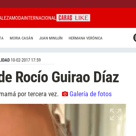
ALEZA
MODA
INTERNACIONAL
CARAS MIAMI
TA
MORIA CASÁN
JUAN MINUJÍN
HERMANA VERÓNICA
CARAS BRASIL
CARAS URUGUAY
IDAD
10-02-2017 17:59
 de Rocío Guirao Díaz
 mamá por tercera vez.
Galería de fotos