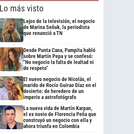
Lo más visto
Lejos de la televisión, el negocio
de Marina Señuk, la periodista
que renunció a TN
Desde Punta Cana, Pampita habló
sobre Martín Pepa y se confesó:
"No negocio la falta de lealtad ni
de respeto"
El nuevo negocio de Nicolás, el
marido de Rocío Guirao Díaz en el
desierto: de heredero de un
imperio a astrofotógrafo
La nueva vida de Martín Karpan,
el ex novio de Florencia Peña que
construyó un negocio con ella y
ahora triunfa en Colombia