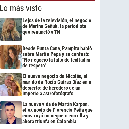
Lo más visto
Lejos de la televisión, el negocio
de Marina Señuk, la periodista
que renunció a TN
Desde Punta Cana, Pampita habló
sobre Martín Pepa y se confesó:
"No negocio la falta de lealtad ni
de respeto"
El nuevo negocio de Nicolás, el
marido de Rocío Guirao Díaz en el
desierto: de heredero de un
imperio a astrofotógrafo
La nueva vida de Martín Karpan,
el ex novio de Florencia Peña que
construyó un negocio con ella y
ahora triunfa en Colombia