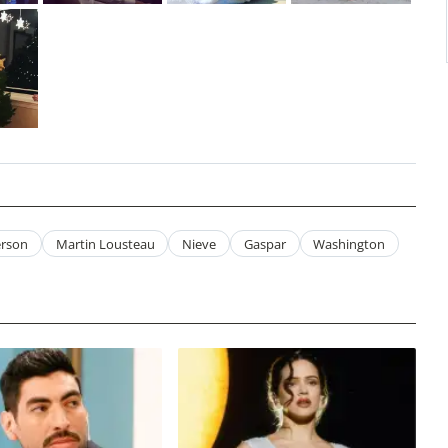
erson
Martin Lousteau
Nieve
Gaspar
Washington