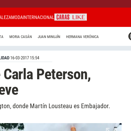
ALEZA
MODA
INTERNACIONAL
CARAS MIAMI
TA
MORIA CASÁN
JUAN MINUJÍN
HERMANA VERÓNICA
CARAS BRASIL
CARAS URUGUAY
IDAD
16-03-2017 15:54
e Carla Peterson,
ieve
gton, donde Martín Lousteau es Embajador.