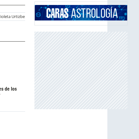
ioleta Urtizberea
Bafweek
Modac
Paula Kohan
Minerva Ca
es de los
6