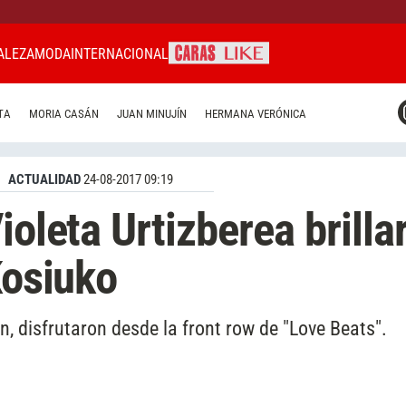
ALEZA
MODA
INTERNACIONAL
CARAS MIAMI
TA
MORIA CASÁN
JUAN MINUJÍN
HERMANA VERÓNICA
CARAS BRASIL
CARAS URUGUAY
ACTUALIDAD
24-08-2017 09:19
ioleta Urtizberea brilla
Kosiuko
 disfrutaron desde la front row de "Love Beats".