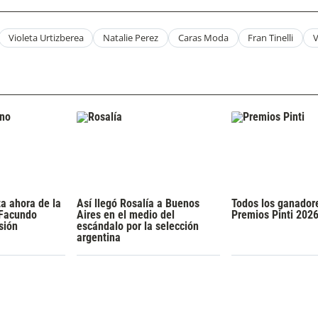
Violeta Urtizberea
Natalie Perez
Caras Moda
Fran Tinelli
V
a ahora de la
Así llegó Rosalía a Buenos
Todos los ganador
 Facundo
Aires en el medio del
Premios Pinti 202
sión
escándalo por la selección
argentina