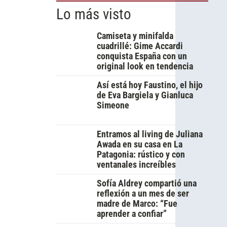
Lo más visto
Camiseta y minifalda
cuadrillé: Gime Accardi
conquista España con un
original look en tendencia
Así está hoy Faustino, el hijo
de Eva Bargiela y Gianluca
Simeone
Entramos al living de Juliana
Awada en su casa en La
Patagonia: rústico y con
ventanales increíbles
Sofía Aldrey compartió una
reflexión a un mes de ser
madre de Marco: “Fue
aprender a confiar”