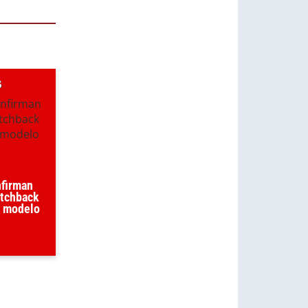
nfirman
atchback
l modelo