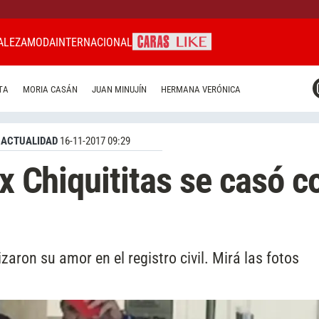
ALEZA
MODA
INTERNACIONAL
CARAS MIAMI
TA
MORIA CASÁN
JUAN MINUJÍN
HERMANA VERÓNICA
CARAS BRASIL
CARAS URUGUAY
ACTUALIDAD
16-11-2017 09:29
ex Chiquititas se casó c
zaron su amor en el registro civil. Mirá las fotos