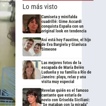
Lo más visto
Camiseta y minifalda
cuadrillé: Gime Accardi
conquista España con un
original look en tendencia
Así está hoy Faustino, el hijo
de Eva Bargiela y Gianluca
Simeone
Las mejores fotos de la
escapada de María Belén
Ludueña y su familia a Río de
Janeiro: playa, relax y una
visita muy especial
Revelan quién es el famoso
cantante que estaría de
novio con Griselda Siciliani:
"Se mataban con la mirada"