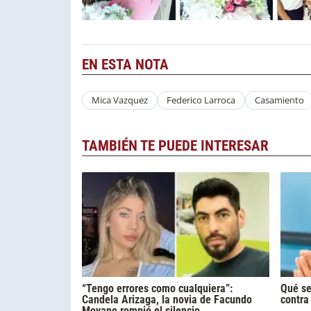
EN ESTA NOTA
Mica Vazquez
Federico Larroca
Casamiento
TAMBIÉN TE PUEDE INTERESAR
“Tengo errores como cualquiera”:
Qué se
Candela Arizaga, la novia de Facundo
contra
Moyano rompió el silencio