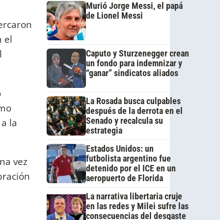
Murió Jorge Messi, el papá
de Lionel Messi
cercaron
 el
l
Caputo y Sturzenegger crean
un fondo para indemnizar y
“ganar” sindicatos aliados
o
La Rosada busca culpables
smo
después de la derrota en el
Senado y recalcula su
a la
estrategia
Estados Unidos: un
futbolista argentino fue
Una vez
detenido por el ICE en un
bración
aeropuerto de Florida
La narrativa libertaria cruje
en las redes y Milei sufre las
consecuencias del desgaste