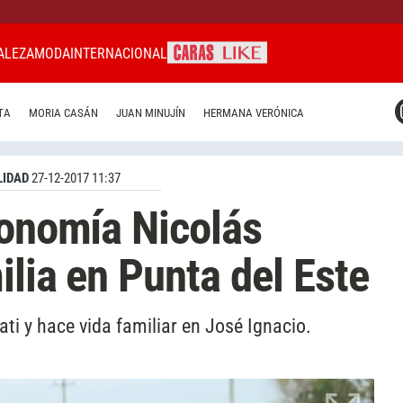
ALEZA
MODA
INTERNACIONAL
CARAS MIAMI
TA
MORIA CASÁN
JUAN MINUJÍN
HERMANA VERÓNICA
CARAS BRASIL
CARAS URUGUAY
IDAD
27-12-2017 11:37
conomía Nicolás
ilia en Punta del Este
ati y hace vida familiar en José Ignacio.