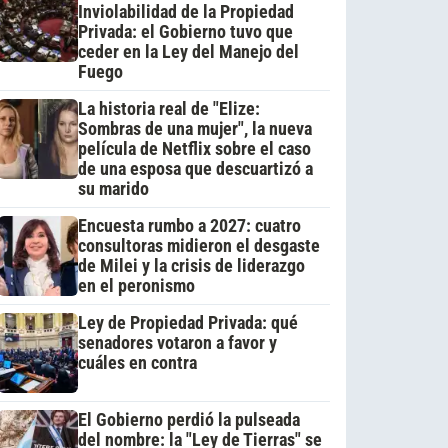
Inviolabilidad de la Propiedad
Privada: el Gobierno tuvo que
ceder en la Ley del Manejo del
Fuego
La historia real de "Elize:
Sombras de una mujer", la nueva
película de Netflix sobre el caso
de una esposa que descuartizó a
su marido
Encuesta rumbo a 2027: cuatro
consultoras midieron el desgaste
de Milei y la crisis de liderazgo
en el peronismo
Ley de Propiedad Privada: qué
senadores votaron a favor y
cuáles en contra
El Gobierno perdió la pulseada
del nombre: la "Ley de Tierras" se