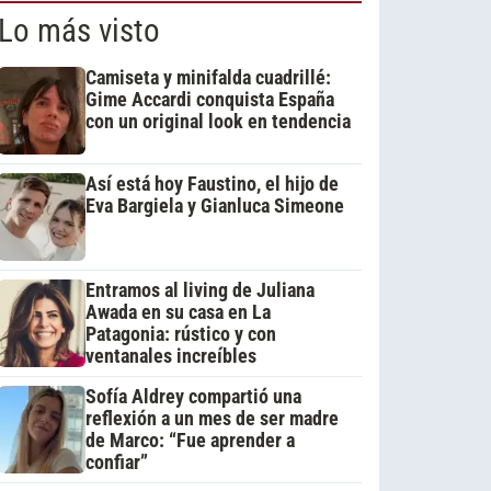
Lo más visto
Camiseta y minifalda cuadrillé:
Gime Accardi conquista España
con un original look en tendencia
Así está hoy Faustino, el hijo de
Eva Bargiela y Gianluca Simeone
Entramos al living de Juliana
Awada en su casa en La
Patagonia: rústico y con
ventanales increíbles
Sofía Aldrey compartió una
reflexión a un mes de ser madre
de Marco: “Fue aprender a
confiar”