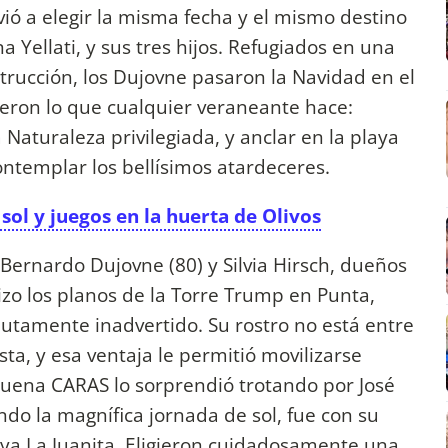
vió a elegir la misma fecha y el mismo destino
 Yellati, y sus tres hijos. Refugiados en una
strucción, los Dujovne pasaron la Navidad en el
cieron lo que cualquier veraneante hace:
 Naturaleza privilegiada, y anclar en la playa
contemplar los bellísimos atardeceres.
sol y juegos en la huerta de Olivos
 Bernardo Dujovne (80) y Silvia Hirsch, dueños
zo los planos de la Torre Trump en Punta,
olutamente inadvertido. Su rostro no está entre
sta, y esa ventaja le permitió movilizarse
uena CARAS lo sorprendió trotando por José
ando la magnífica jornada de sol, fue con su
aya La Juanita. Eligieron cuidadosamente una